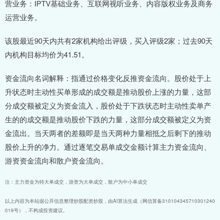
营业务：IPTV基础业务、互联网视听业务、内容版权业务及商务
运营业务。
该股最近90天内共有2家机构给出评级，买入评级2家；过去90天
内机构目标均价为41.51。
资金流向名词解释：指通过价格变化反推资金流向。股价处于上
升状态时主动性买单形成的成交额是推动股价上涨的力量，这部
分成交额被定义为资金流入，股价处于下跌状态时主动性卖单产
生的的成交额是推动股价下跌的力量，这部分成交额被定义为资
金流出。当天两者的差额即是当天两种力量相抵之后剩下的推动
股价上升的净力。通过逐笔交易单成交金额计算主力资金流向、
游资资金流向和散户资金流向。
注：主力资金为特大单成交，游资为大单成交，散户为中小单成交
以上内容为本站据公开信息整理炒股配资炒股，由AI算法生成（网信算备310104345710301240
019号），不构成投资建议。