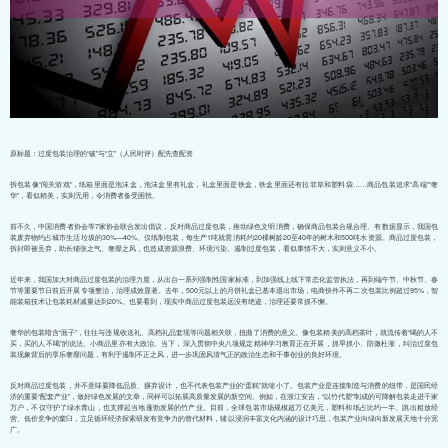
原标题：过度包装治理的“破”与“立”（人民时评）配先查配资
拆包装像“闯关游戏”，纸箱里面是泡沫盒，泡沫盒里有礼盒，礼盒里面是铁盒，铁盒里面还有拉菲草和塑料袋……商品包装追求“高端”“奢
华”，看似精美，实则无用，令消费者备受困扰。
前不久，中国消费者协会等7家协会联合发出倡议，反对商品过度包装，推动绿色文明消费，确保商品包装合规合理。有数据显示，我国包
装废弃物约占城市生活垃圾的30%—40%。仅纸制包装，每生产1吨就需消耗约20棵树龄20至40年的树木和500吨水资源。商品过度包装，
拆封即被丢弃，助长铺张之气、奢靡之风，也造成资源浪费、环境污染。遏制过度包装，看似事情不大，实则意义不小。
近年来，我国加大对商品过度包装的治理力度，从出台一系列强制性国家标准，到加强线上线下常态化监管执法，再到端午节、中秋节、春
节等重要节日前后开展专项整治，治理成效显著。去年，500元以上的月饼礼盒已基本退出市场，电商快件不再二次包装比例超过95%，智
能装箱技术让包装耗材减量达到20%。也要看到，现实中商品过度包装远没有绝迹，治理还要常抓不懈。
奢华的包装暗含“面子”，往往与违规收送礼、高档礼品套现等问题相关联，扭曲了消费的意义。像包装精美的高档茶叶，就流传着“喝的人不
买，买的人不喝”的说法。小商品里亦有大政治。当下，深入贯彻中央八项规定精神学习教育正在开展，抓早抓小、防微杜渐，纠治过度包
装现象背后的享乐奢靡问题，有利于遏制不正之风，进一步巩固风清气正的政治生态和干事创业的良好环境。
反对商品过度包装，并不意味要降低品质、摒弃设计，也不代表包装产业的“蛋糕”就缩小了。包装产业是连接制造与消费的纽带，是国民经
济的重要“配套产业”，做好绿色发展的文章，同样可以拓展高质量发展的新空间。例如，在浙江安吉，“以竹代塑”制成的可降解包装走进千家
万户，不仅守护了绿水青山，也支撑起当地蓬勃发展的竹产业。目前，全球包装市场规模超万亿美元，塑料和纸占比约一半。跳出粗放经
营、低价竞争的窠臼，立足循环经济探索研发有竞争力的替代材料，辅以浸润丰富文化内涵的设计巧思，包装产业向绿向新发展天地十分宽
广。