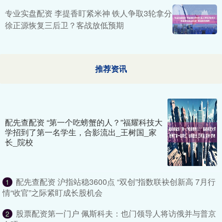
专业实盘配资 李提香盯紧米神 铁人争取3轮拿分
徐正源恢复三后卫？客战放低预期
推荐资讯
配先查配资 “第一个吃螃蟹的人？”福耀科技大
学招到了第一名学生，合影流出_王树国_家
长_院校
配先查配资 沪指站稳3600点 “双创”指数联袂创新高 7月行
1
情“收官”之际紧盯成长股机会
股票配资第一门户 佩斯科夫：也门领导人将访俄并与普京
2