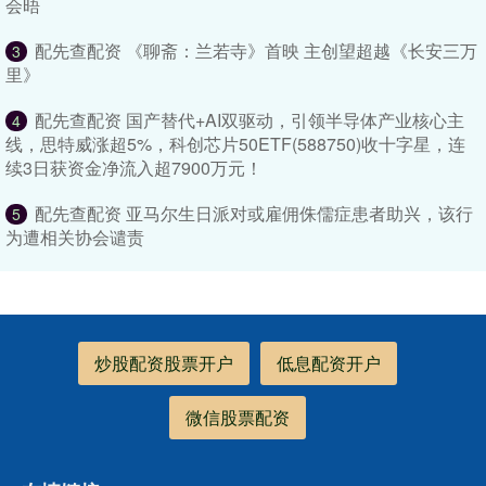
会晤
配先查配资 《聊斋：兰若寺》首映 主创望超越《长安三万
3
里》
配先查配资 国产替代+AI双驱动，引领半导体产业核心主
4
线，思特威涨超5%，科创芯片50ETF(588750)收十字星，连
续3日获资金净流入超7900万元！
配先查配资 亚马尔生日派对或雇佣侏儒症患者助兴，该行
5
为遭相关协会谴责
炒股配资股票开户
低息配资开户
微信股票配资