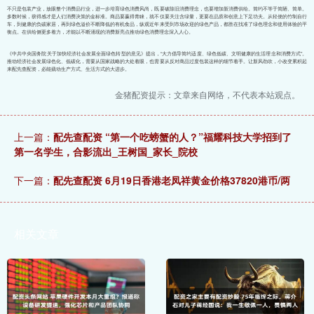
不只是包装产业，放眼整个消费品行业，进一步培育绿色消费风尚，既要破除旧消费理念，也要增加新消费供给。简约不等于简陋、简单。
多数时候，获得感才是人们消费决策的金标准。商品要赢得青睐，就不仅要关注含绿量，更要在品质和创意上下足功夫。从轻便的竹制自行
车，到健康的负碳家居，再到绿色溢价不断降低的有机食品，纵观近年来受到市场欢迎的绿色产品，都胜在找准了绿色理念和使用体验的平
衡点。在供给侧更多着力，才能以不断涌现的消费新亮点推动绿色消费理念深入人心。
《中共中央国务院关于加快经济社会发展全面绿色转型的意见》提出，“大力倡导简约适度、绿色低碳、文明健康的生活理念和消费方式”。
推动经济社会发展绿色化、低碳化，需要从国家战略的大处着眼，也需要从反对商品过度包装这样的细节着手。让新风劲吹，小改变累积起
来配先查配资，必能撬动生产方式、生活方式的大进步。
金猪配资提示：文章来自网络，不代表本站观点。
上一篇：
配先查配资 “第一个吃螃蟹的人？”福耀科技大学招到了
第一名学生，合影流出_王树国_家长_院校
下一篇：
配先查配资 6月19日香港老凤祥黄金价格37820港币/两
相关文章