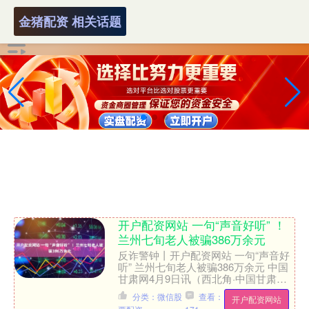
金猪配资 相关话题
开户配资网站 一句“声音好听” ！
兰州七旬老人被骗386万余元
反诈警钟丨开户配资网站 一句“声音好
听” 兰州七旬老人被骗386万余元 中国
甘肃网4月9日讯（西北角·中国甘肃网
记者 程健 实习生 马文博）近日，兰州
分类：微信股
查看：
开户配资网站
市城关区7....