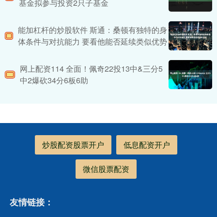
基金拟参与投资2只子基金
能加杠杆的炒股软件 斯通：桑顿有独特的身
体条件与对抗能力 要看他能否延续类似优势
网上配资114 全面！佩奇22投13中&三分5
中2爆砍34分6板6助
炒股配资股票开户
低息配资开户
微信股票配资
友情链接：